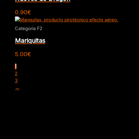
0.90
€
Categoría F2
Mariquitas
5.00
€
1
2
3
→