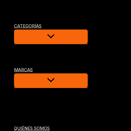
26 MM
COHETES Y VOLADORES
COHETES BORRACHOS
CATEGORÍAS
CATEGORIA F1
CATEGORÍA F2
CATEGORÍA F3
MARCAS
GIRONINA
PIROTECNIA MEDITERRÁNEO
PIROTECNIA PROPYRO
CIALFIR
PIROTÉCNIA ARS
QUIÉNES SOMOS