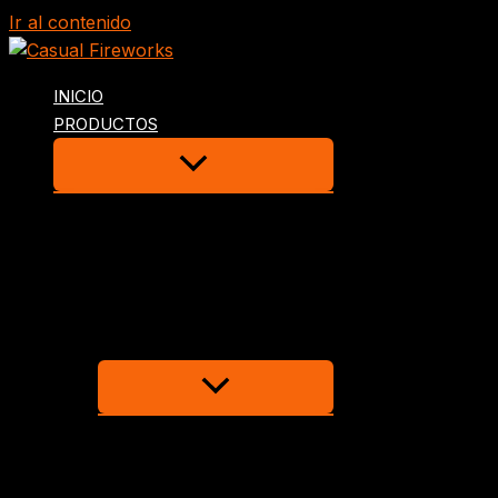
Ir al contenido
INICIO
PRODUCTOS
PRODUCTO INFANTIL
TRUENOS Y MASCLETS
FUENTES DE COLORES
PACKS
TRACAS
BATERÍAS
16 MM
20 MM
25 MM